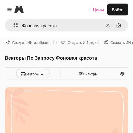
Magnific
Цены
Войти
Close menu
Очистить
Поиск 
Создать ИИ-изображение
Создать ИИ-видео
Создать ИИ-
Векторы По Запросу Фоновая красота
Векторы
Фильтры