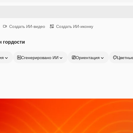
Создать ИИ-видео
Создать ИИ-иконку
н гордости
ия
Сгенерировано ИИ
Ориентация
Цветны
Продукция
Начать