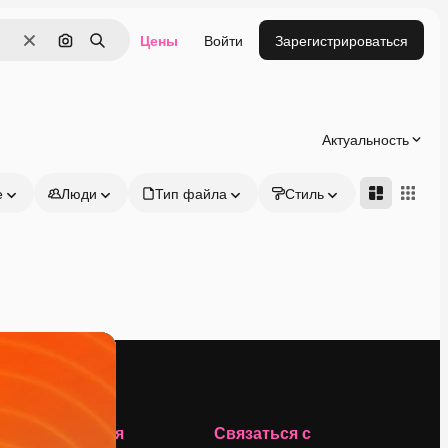
Цены
Войти
Зарегистрироваться
Очистить
Поиск по изображению
Поиск
Актуальность
е
Люди
Тип файла
Стиль
Адвансд
Компания
Связаться с