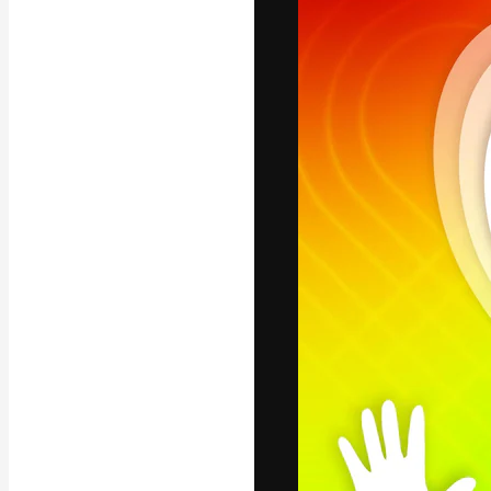
Креативная пл
ваших лучших 
подписчиков с
предприятий, а
Pусский