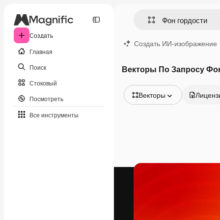
Создать
Создать ИИ-изображение
Главная
Поиск
Векторы По Запросу Фо
Стоковый
Векторы
Лиценз
Посмотреть
Все изображения
Все инструменты
Векторы
Иллюстрации
Фотографии
PSD
Шаблоны
Мокапы
Видео
Видеоролик
Моушн-дизайн
Видеошаблоны
Иконки
3D-модели
Шрифты