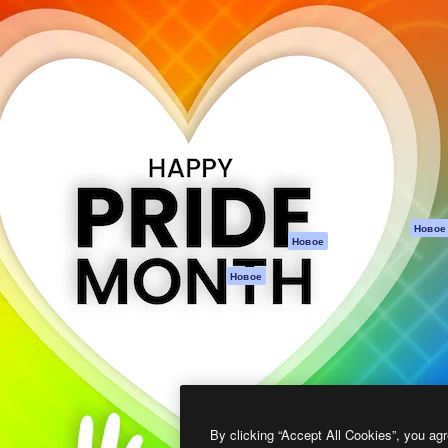
атформа для создания
Spaces
Academy
работ. Более 1 миллиона
ИИ-помощник
Документация п
реди креаторов,
Пакету ИИ
Генератор
гентств и студий.
изображений ИИ
Служба
поддержки
Генератор видео
ИИ
Условия и
положения
Генератор голоса
на основе ИИ
Политика
конфиденциальн
Стоковый контент
Оригиналы
MCP для
Новое
Новое
Claude/ChatGPT
Политика файло
cookie
Агенты
Новое
Центр доверия
API
Партнеры
Мобильное
приложение
Предприятие
Все инструменты
Magnific
By clicking “Accept All Cookies”, you agr