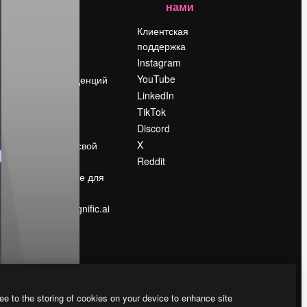
нами
Цены
о
О нас
Клиентская
поддержка
Reviews
Instagram
Вакансии
YouTube
Поиск тенденций
LinkedIn
Блог
TikTok
События
Discord
Slidesgo
ости
X
Продайте свой
контент
Reddit
в
Помещение для
прессы
Ищете magnific.ai
ee to the storing of cookies on your device to enhance site