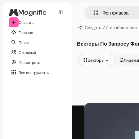
Создать
Создать ИИ-изображение
Главная
Поиск
Векторы По Запросу Фо
Стоковый
Векторы
Лиценз
Посмотреть
Все изображения
Все инструменты
Векторы
Иллюстрации
Фотографии
PSD
Шаблоны
Мокапы
Видео
Видеоролик
Моушн-дизайн
Видеошаблоны
Иконки
3D-модели
Шрифты