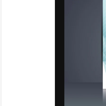
Креативная пл
ваших лучших 
подписчиков с
предприятий, а
Pусский