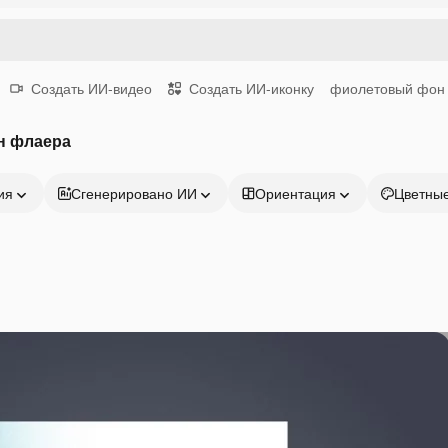
Создать ИИ-видео
Создать ИИ-иконку
фиолетовый фон
н флаера
ия
Сгенерировано ИИ
Ориентация
Цветны
Продукция
Начать