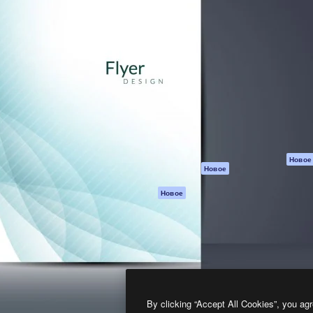
атформа для создания
Spaces
Academy
работ. Более 1 миллиона
ИИ-помощник
Документация п
реди креаторов,
Пакету ИИ
Генератор
гентств и студий.
изображений ИИ
Служба
поддержки
Генератор видео
ИИ
Условия и
положения
Генератор голоса
на основе ИИ
Политика
конфиденциальн
Стоковый контент
Оригиналы
MCP для
Новое
Новое
Claude/ChatGPT
Политика файло
cookie
Агенты
Новое
Центр доверия
API
Партнеры
Мобильное
приложение
Предприятие
Все инструменты
Magnific
By clicking “Accept All Cookies”, you agr