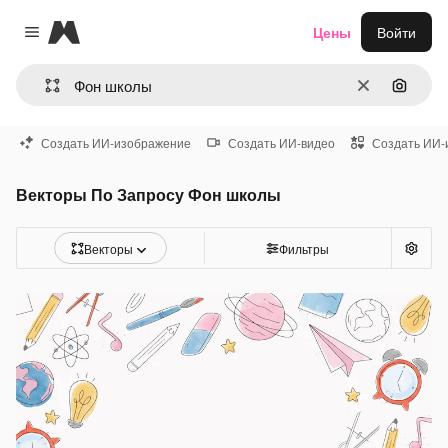
Magnific
Цены
Войти
Close menu
Очистить
Поиск 
Создать ИИ-изображение
Создать ИИ-видео
Создать ИИ-
Векторы По Запросу Фон школы
Векторы
Фильтры