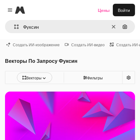
Magnific
Цены
Войти
Close menu
Очистить
Поиск 
Создать ИИ-изображение
Создать ИИ-видео
Создать ИИ-
Векторы По Запросу Фуксин
Векторы
Фильтры