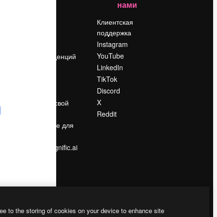
нами
Цены
о
О нас
Клиентская
поддержка
Reviews
Instagram
Вакансии
YouTube
Поиск тенденций
LinkedIn
Блог
TikTok
События
Discord
Slidesgo
ости
X
Продайте свой
контент
Reddit
в
Помещение для
прессы
Ищете magnific.ai
ee to the storing of cookies on your device to enhance site