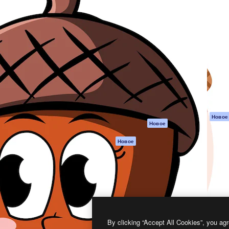
атформа для создания
Spaces
Academy
работ. Более 1 миллиона
ИИ-помощник
Документация п
реди креаторов,
Пакету ИИ
Генератор
гентств и студий.
изображений ИИ
Служба
поддержки
Генератор видео
ИИ
Условия и
положения
Генератор голоса
на основе ИИ
Политика
конфиденциальн
Стоковый контент
Оригиналы
MCP для
Новое
Новое
Claude/ChatGPT
Политика файло
cookie
Агенты
Новое
Центр доверия
API
Партнеры
Мобильное
приложение
Предприятие
Все инструменты
Magnific
By clicking “Accept All Cookies”, you agr