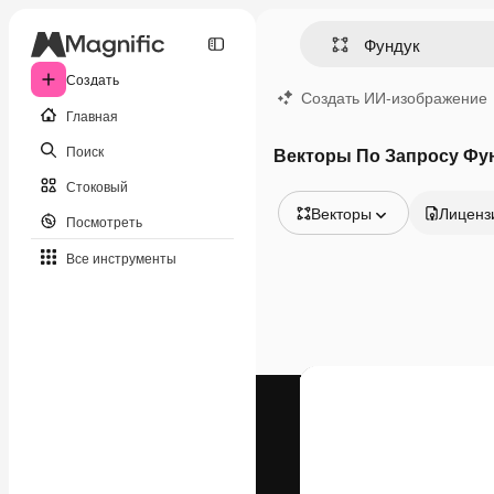
Создать
Создать ИИ-изображение
Главная
Поиск
Векторы По Запросу Фу
Стоковый
Векторы
Лиценз
Посмотреть
Все изображения
Все инструменты
Векторы
Иллюстрации
Фотографии
PSD
Шаблоны
Мокапы
Видео
Видеоролик
Моушн-дизайн
Видеошаблоны
Иконки
3D-модели
Шрифты