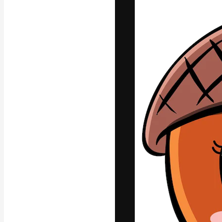
Креативная пл
ваших лучших 
подписчиков с
предприятий, а
Pусский