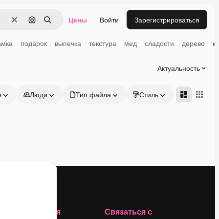
Цены
Войти
Зарегистрироваться
Очистить
Поиск по изображению
Поиск
амка
подарок
выпечка
текстура
мед
сладости
дерево
к
Актуальность
е
Люди
Тип файла
Стиль
Адвансд
Компания
Связаться с