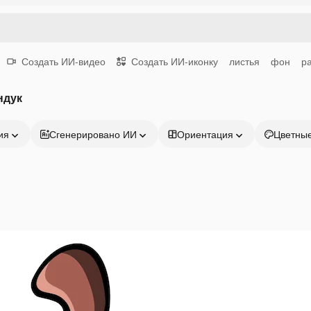
Создать ИИ-видео
Создать ИИ-иконку
листья
фон
р
ндук
ия
Сгенерировано ИИ
Ориентация
Цветны
Продукция
Начать