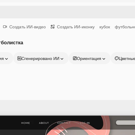
Создать ИИ-видео
Создать ИИ-иконку
кубок
футбольн
тболистка
ия
Сгенерировано ИИ
Ориентация
Цветны
Продукция
Начать