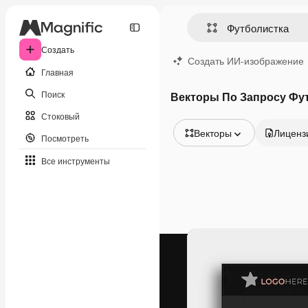
Создать
Создать ИИ-изображение
Главная
Поиск
Векторы По Запросу Фу
Стоковый
Векторы
Лиценз
Посмотреть
Все изображения
Все инструменты
Векторы
Иллюстрации
Фотографии
PSD
Шаблоны
Мокапы
Видео
Видеоролик
Моушн-дизайн
Видеошаблоны
Иконки
3D-модели
Шрифты