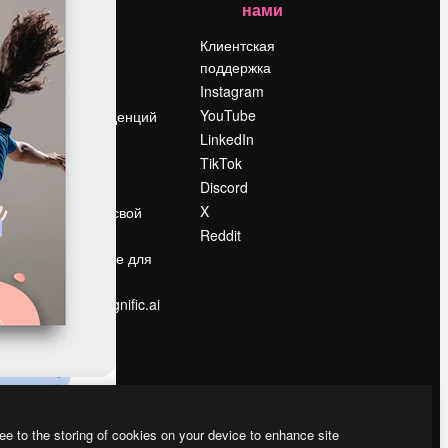
нами
Цены
о
О нас
Клиентская
поддержка
Reviews
Instagram
Вакансии
YouTube
Поиск тенденций
LinkedIn
Блог
TikTok
События
Discord
Slidesgo
ости
X
Продайте свой
контент
Reddit
в
Помещение для
прессы
Ищете magnific.ai
ee to the storing of cookies on your device to enhance site