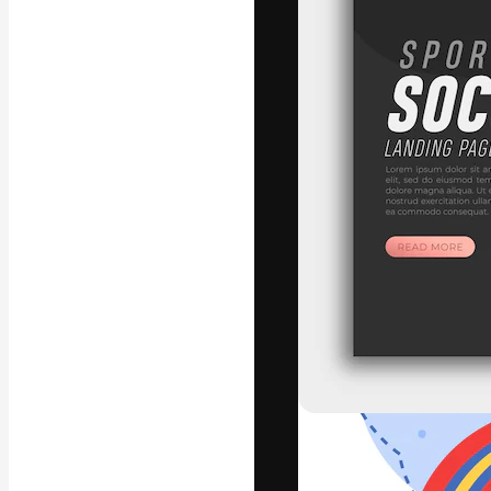
Креативная пл
ваших лучших 
подписчиков с
предприятий, а
Pусский