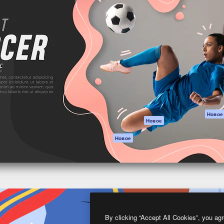
атформа для создания
Spaces
Academy
работ. Более 1 миллиона
ИИ-помощник
Документация п
реди креаторов,
Пакету ИИ
Генератор
гентств и студий.
изображений ИИ
Служба
поддержки
Генератор видео
ИИ
Условия и
положения
Генератор голоса
на основе ИИ
Политика
конфиденциальн
Стоковый контент
Оригиналы
MCP для
Новое
Новое
Claude/ChatGPT
Политика файло
cookie
Агенты
Новое
Центр доверия
API
Партнеры
Мобильное
приложение
Предприятие
Все инструменты
Magnific
By clicking “Accept All Cookies”, you agr