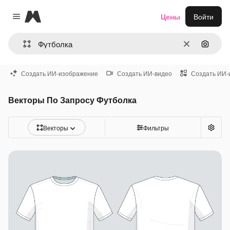
Magnific
Цены
Войти
Close menu
Очистить
Поиск 
Создать ИИ-изображение
Создать ИИ-видео
Создать ИИ-
Векторы По Запросу Футболка
Векторы
Фильтры