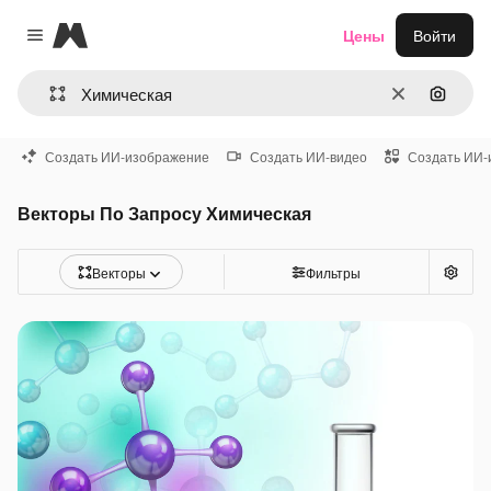
Magnific
Цены
Войти
Close menu
Очистить
Поиск 
Создать ИИ-изображение
Создать ИИ-видео
Создать ИИ-
Векторы По Запросу Химическая
Векторы
Фильтры