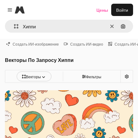
Magnific
Цены
Войти
Close menu
Очистить
Поиск 
Создать ИИ-изображение
Создать ИИ-видео
Создать ИИ-
Векторы По Запросу Хиппи
Векторы
Фильтры