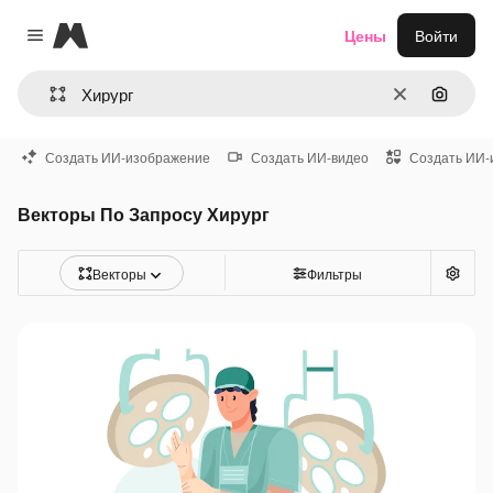
Magnific
Цены
Войти
Close menu
Очистить
Поиск 
Создать ИИ-изображение
Создать ИИ-видео
Создать ИИ-
Векторы По Запросу Хирург
Векторы
Фильтры