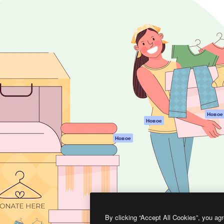
атформа для создания
Spaces
Academy
работ. Более 1 миллиона
ИИ-помощник
Документация п
реди креаторов,
Пакету ИИ
Генератор
гентств и студий.
изображений ИИ
Служба
поддержки
Генератор видео
ИИ
Условия и
положения
Генератор голоса
на основе ИИ
Политика
конфиденциальн
Стоковый контент
Оригиналы
MCP для
Новое
Новое
Claude/ChatGPT
Политика файло
cookie
Агенты
Новое
Центр доверия
API
Партнеры
Мобильное
приложение
Предприятие
Все инструменты
Magnific
By clicking “Accept All Cookies”, you agr