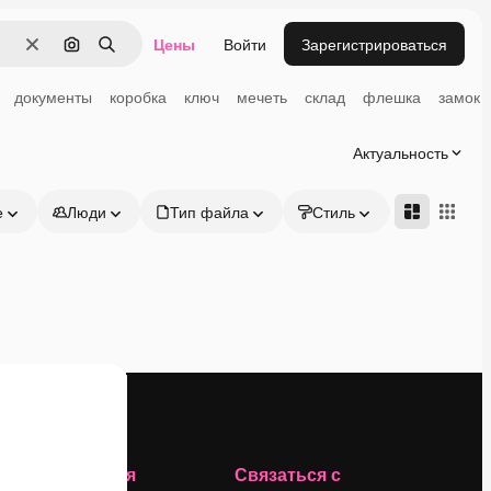
Цены
Войти
Зарегистрироваться
Очистить
Поиск по изображению
Поиск
документы
коробка
ключ
мечеть
склад
флешка
замок
Актуальность
е
Люди
Тип файла
Стиль
Адвансд
Компания
Связаться с