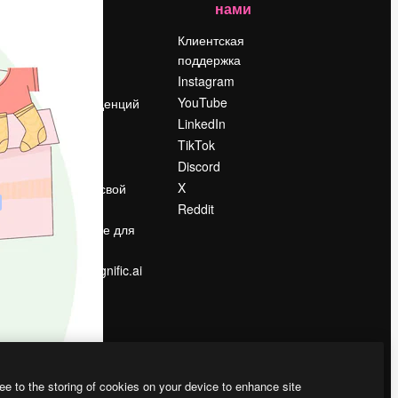
нами
Цены
о
О нас
Клиентская
поддержка
Reviews
Instagram
Вакансии
YouTube
Поиск тенденций
LinkedIn
Блог
TikTok
События
Discord
Slidesgo
ости
X
Продайте свой
контент
Reddit
в
Помещение для
прессы
Ищете magnific.ai
ee to the storing of cookies on your device to enhance site