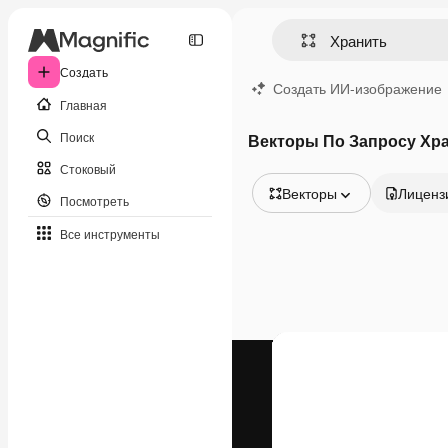
Создать
Создать ИИ-изображение
Главная
Поиск
Векторы По Запросу Хр
Стоковый
Векторы
Лиценз
Посмотреть
Все изображения
Все инструменты
Векторы
Иллюстрации
Фотографии
PSD
Шаблоны
Мокапы
Видео
Видеоролик
Моушн-дизайн
Видеошаблоны
Иконки
3D-модели
Шрифты