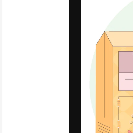
Креативная пл
ваших лучших 
подписчиков с
предприятий, а
Pусский