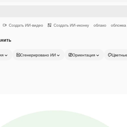
Создать ИИ-видео
Создать ИИ-иконку
облако
обложка
анить
ия
Сгенерировано ИИ
Ориентация
Цветны
Продукция
Начать