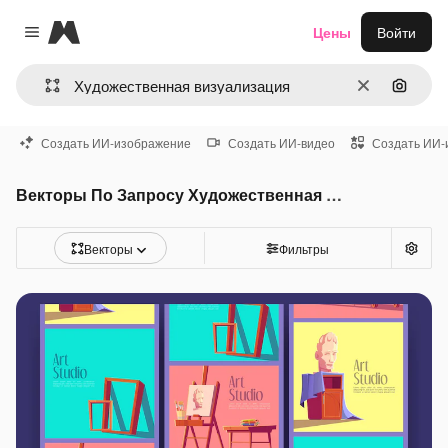
Magnific
Цены
Войти
Close menu
Очистить
Поиск 
Создать ИИ-изображение
Создать ИИ-видео
Создать ИИ-
Векторы По Запросу Художественная визуализация
Векторы
Фильтры