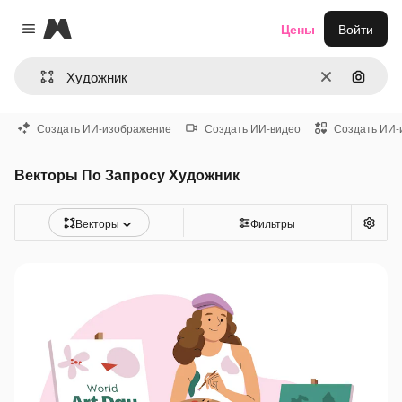
Magnific
Цены
Войти
Close menu
Очистить
Поиск 
Создать ИИ-изображение
Создать ИИ-видео
Создать ИИ-
Векторы По Запросу Художник
Векторы
Фильтры