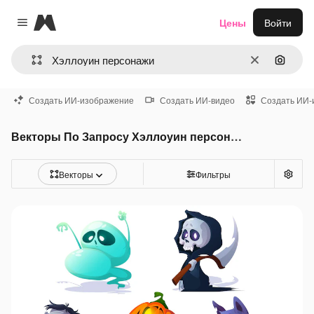
Magnific
Цены
Войти
Close menu
Очистить
Поиск 
Создать ИИ-изображение
Создать ИИ-видео
Создать ИИ-
Векторы По Запросу Хэллоуин персонажи
Векторы
Фильтры