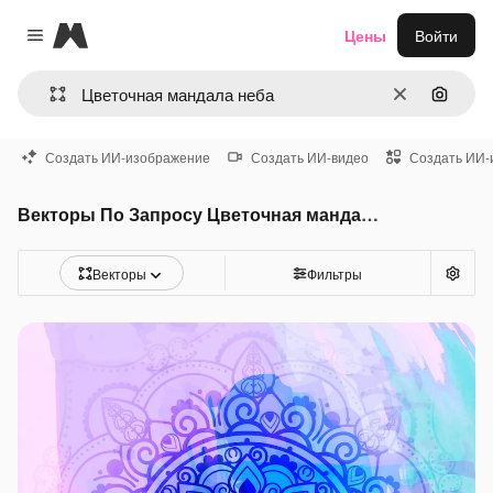
Magnific
Цены
Войти
Close menu
Очистить
Поиск 
Создать ИИ-изображение
Создать ИИ-видео
Создать ИИ-
Векторы По Запросу Цветочная мандала неба
Векторы
Фильтры