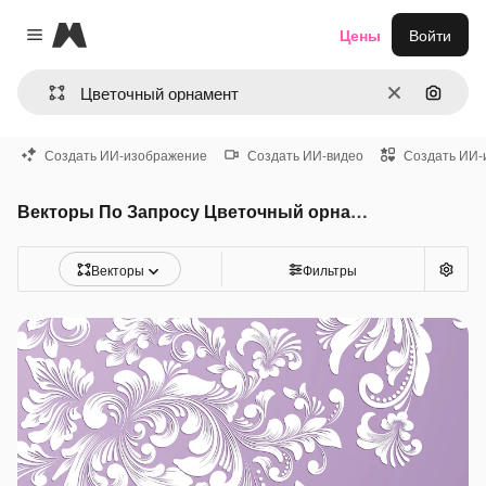
Magnific
Цены
Войти
Close menu
Очистить
Поиск 
Создать ИИ-изображение
Создать ИИ-видео
Создать ИИ-
Векторы По Запросу Цветочный орнамент
Векторы
Фильтры