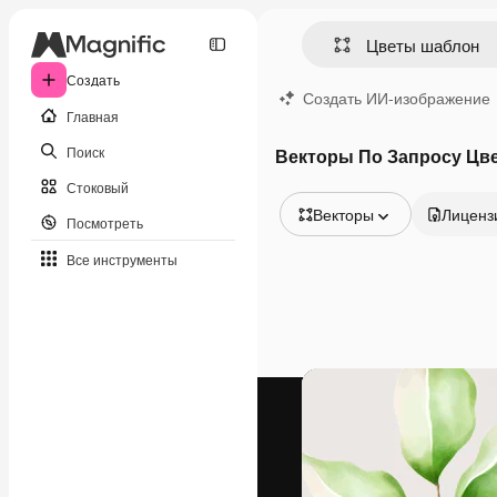
Создать
Создать ИИ-изображение
Главная
Поиск
Векторы По Запросу Цв
Стоковый
Векторы
Лиценз
Посмотреть
Все изображения
Все инструменты
Векторы
Иллюстрации
Фотографии
PSD
Шаблоны
Мокапы
Видео
Видеоролик
Моушн-дизайн
Видеошаблоны
Иконки
3D-модели
Шрифты