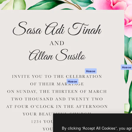
атформа для создания
Spaces
Academy
работ. Более 1 миллиона
ИИ-помощник
Документация п
реди креаторов,
Пакету ИИ
Генератор
гентств и студий.
изображений ИИ
Служба
поддержки
Генератор видео
ИИ
Условия и
положения
Генератор голоса
на основе ИИ
Политика
конфиденциальн
Стоковый контент
Оригиналы
MCP для
Новое
Новое
Claude/ChatGPT
Политика файло
cookie
Агенты
Новое
Центр доверия
API
Партнеры
Мобильное
приложение
Предприятие
Все инструменты
Magnific
By clicking “Accept All Cookies”, you agr