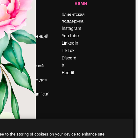
нами
Цены
о
О нас
Клиентская
поддержка
Reviews
Instagram
Вакансии
YouTube
Поиск тенденций
LinkedIn
Блог
TikTok
События
Discord
Slidesgo
ости
X
Продайте свой
контент
Reddit
в
Помещение для
прессы
Ищете magnific.ai
ee to the storing of cookies on your device to enhance site