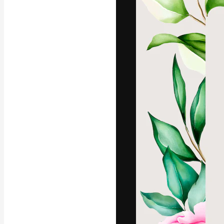
Креативная пл
ваших лучших 
подписчиков с
предприятий, а
Pусский