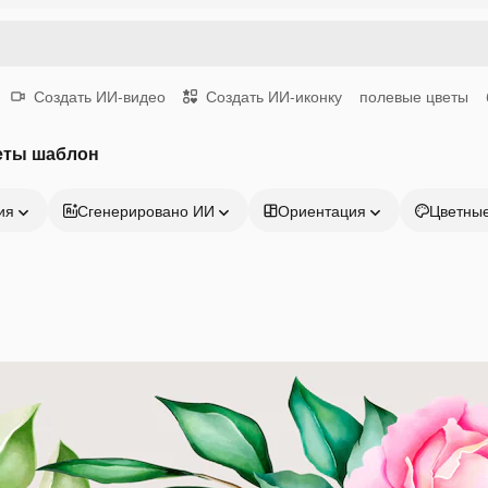
Создать ИИ-видео
Создать ИИ-иконку
полевые цветы
еты шаблон
ия
Сгенерировано ИИ
Ориентация
Цветны
Продукция
Начать