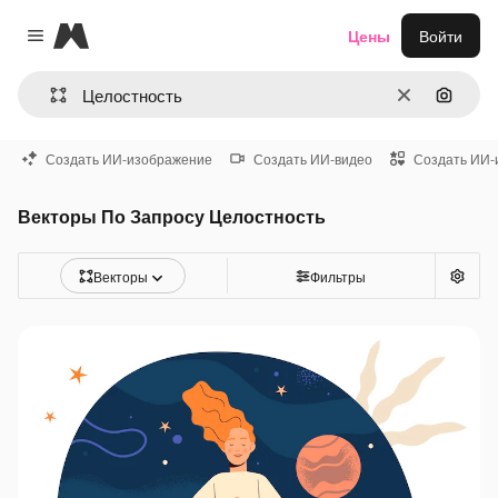
Magnific
Цены
Войти
Close menu
Очистить
Поиск 
Создать ИИ-изображение
Создать ИИ-видео
Создать ИИ-
Векторы По Запросу Целостность
Векторы
Фильтры