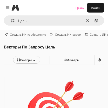
Magnific
Цены
Войти
Close menu
Очистить
Поиск 
Создать ИИ-изображение
Создать ИИ-видео
Создать ИИ-
Векторы По Запросу Цель
Векторы
Фильтры