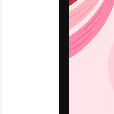
Креативная пл
ваших лучших 
подписчиков с
предприятий, а
Pусский