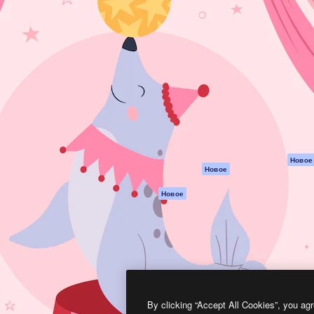
атформа для создания
Spaces
Academy
работ. Более 1 миллиона
ИИ-помощник
Документация п
реди креаторов,
Пакету ИИ
Генератор
гентств и студий.
изображений ИИ
Служба
поддержки
Генератор видео
ИИ
Условия и
положения
Генератор голоса
на основе ИИ
Политика
конфиденциальн
Стоковый контент
Оригиналы
MCP для
Новое
Новое
Claude/ChatGPT
Политика файло
cookie
Агенты
Новое
Центр доверия
API
Партнеры
Мобильное
приложение
Предприятие
Все инструменты
Magnific
By clicking “Accept All Cookies”, you agr