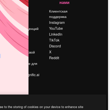
нами
Цены
о
О нас
Клиентская
поддержка
Reviews
Instagram
Вакансии
YouTube
Поиск тенденций
LinkedIn
Блог
TikTok
События
Discord
Slidesgo
ости
X
Продайте свой
контент
Reddit
в
Помещение для
прессы
Ищете magnific.ai
ee to the storing of cookies on your device to enhance site