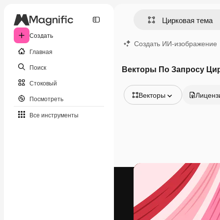
Создать
Создать ИИ-изображение
Главная
Поиск
Векторы По Запросу Ци
Стоковый
Векторы
Лиценз
Посмотреть
Все изображения
Все инструменты
Векторы
Иллюстрации
Фотографии
PSD
Шаблоны
Мокапы
Видео
Видеоролик
Моушн-дизайн
Видеошаблоны
Иконки
3D-модели
Шрифты