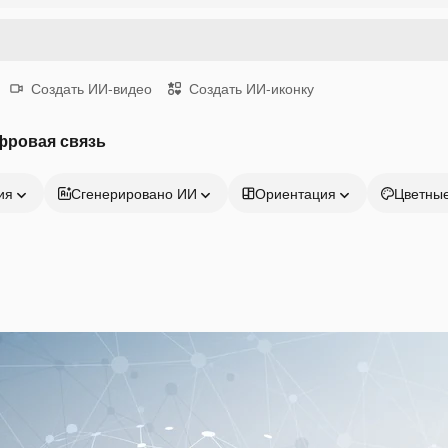
Создать ИИ-видео
Создать ИИ-иконку
фровая связь
ия
Сгенерировано ИИ
Ориентация
Цветны
Продукция
Начать