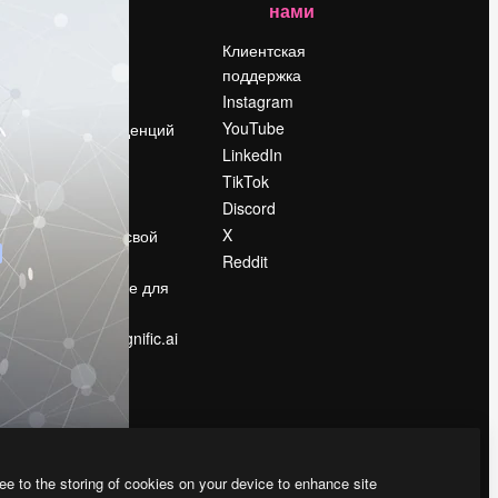
нами
Цены
о
О нас
Клиентская
поддержка
Reviews
Instagram
Вакансии
YouTube
Поиск тенденций
LinkedIn
Блог
TikTok
События
Discord
Slidesgo
ости
X
Продайте свой
контент
Reddit
в
Помещение для
прессы
Ищете magnific.ai
ee to the storing of cookies on your device to enhance site