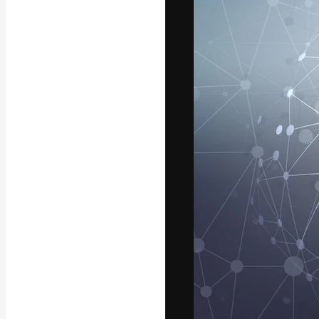
Креативная пл
ваших лучших 
подписчиков с
предприятий, а
Pусский