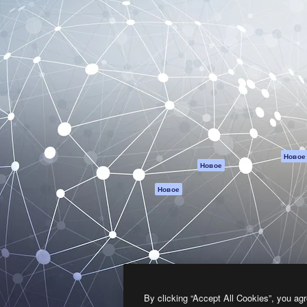
атформа для создания
Spaces
Academy
работ. Более 1 миллиона
ИИ-помощник
Документация п
реди креаторов,
Пакету ИИ
Генератор
гентств и студий.
изображений ИИ
Служба
поддержки
Генератор видео
ИИ
Условия и
положения
Генератор голоса
на основе ИИ
Политика
конфиденциальн
Стоковый контент
Оригиналы
MCP для
Новое
Новое
Claude/ChatGPT
Политика файло
cookie
Агенты
Новое
Центр доверия
API
Партнеры
Мобильное
приложение
Предприятие
Все инструменты
Magnific
By clicking “Accept All Cookies”, you agr