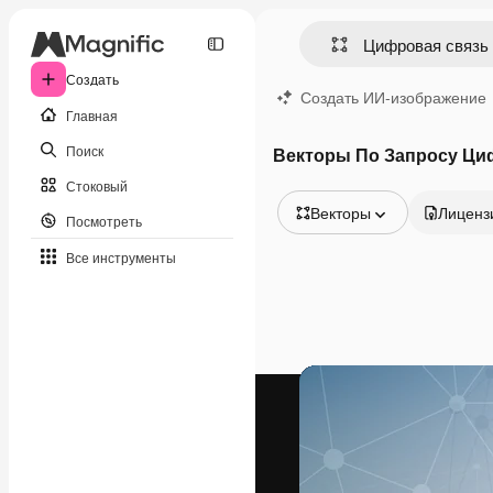
Создать
Создать ИИ-изображение
Главная
Поиск
Векторы По Запросу Ци
Стоковый
Векторы
Лиценз
Посмотреть
Все изображения
Все инструменты
Векторы
Иллюстрации
Фотографии
PSD
Шаблоны
Мокапы
Видео
Видеоролик
Моушн-дизайн
Видеошаблоны
Иконки
3D-модели
Шрифты