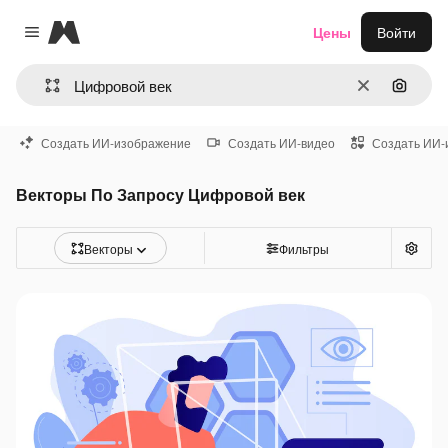
Magnific
Цены
Войти
Close menu
Очистить
Поиск 
Создать ИИ-изображение
Создать ИИ-видео
Создать ИИ-
Векторы По Запросу Цифровой век
Векторы
Фильтры