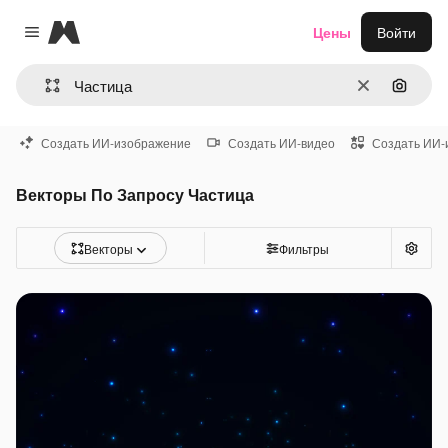
Magnific
Цены
Войти
Close menu
Очистить
Поиск 
Создать ИИ-изображение
Создать ИИ-видео
Создать ИИ-
Векторы По Запросу Частица
Векторы
Фильтры