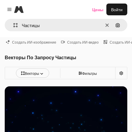
Magnific
Цены
Войти
Close menu
Очистить
Поиск 
Создать ИИ-изображение
Создать ИИ-видео
Создать ИИ-
Векторы По Запросу Частицы
Векторы
Фильтры