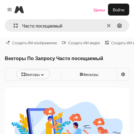
Magnific
Цены
Войти
Close menu
Очистить
Поиск 
Создать ИИ-изображение
Создать ИИ-видео
Создать ИИ-
Векторы По Запросу Часто посещаемый
Векторы
Фильтры