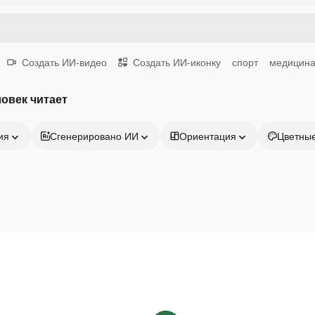
Создать ИИ-видео
Создать ИИ-иконку
спорт
медицин
овек читает
ия
Сгенерировано ИИ
Ориентация
Цветны
Продукция
Начать