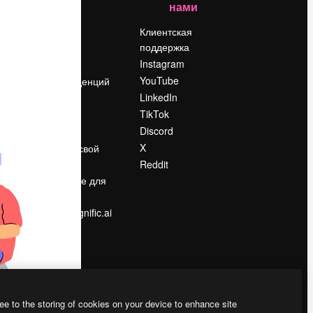
нами
Цены
о
О нас
Клиентская
поддержка
Reviews
Instagram
Вакансии
YouTube
Поиск тенденций
LinkedIn
Блог
TikTok
События
Discord
Slidesgo
ости
X
Продайте свой
контент
Reddit
в
Помещение для
прессы
Ищете magnific.ai
ee to the storing of cookies on your device to enhance site