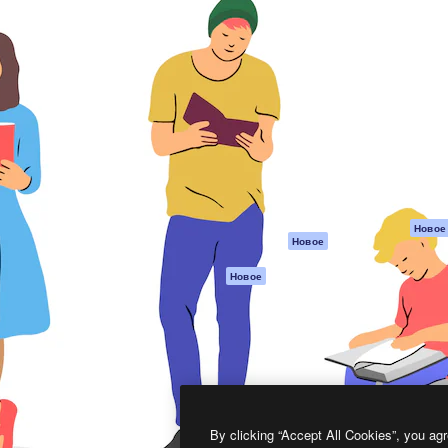
атформа для создания
Spaces
Academy
работ. Более 1 миллиона
ИИ-помощник
Документация п
реди креаторов,
Пакету ИИ
Генератор
гентств и студий.
изображений ИИ
Служба
поддержки
Генератор видео
ИИ
Условия и
положения
Генератор голоса
на основе ИИ
Политика
конфиденциальн
Стоковый контент
Оригиналы
MCP для
Новое
Новое
Claude/ChatGPT
Политика файло
cookie
Агенты
Новое
Центр доверия
API
Партнеры
Мобильное
приложение
Предприятие
Все инструменты
Magnific
By clicking “Accept All Cookies”, you agr