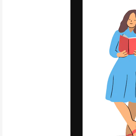
Креативная пл
ваших лучших 
подписчиков с
предприятий, а
Pусский