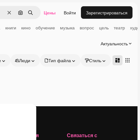
Цены
Войти
Зарегистрироваться
Очистить
Поиск по изображению
Поиск
а
книги
кино
обучение
музыка
вопрос
цель
театр
худо
Актуальность
е
Люди
Тип файла
Стиль
Адвансд
Компания
Связаться с