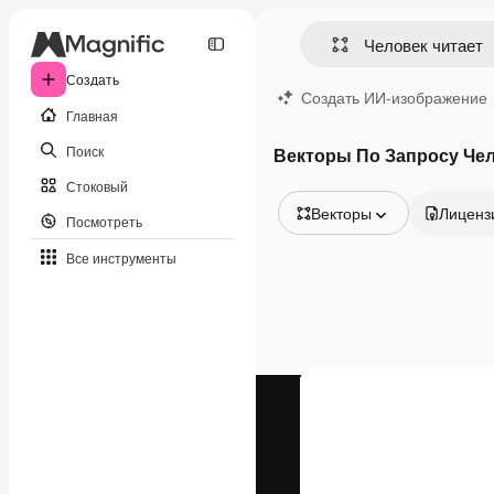
Создать
Создать ИИ-изображение
Главная
Поиск
Векторы По Запросу Чел
Стоковый
Векторы
Лиценз
Посмотреть
Все изображения
Все инструменты
Векторы
Иллюстрации
Фотографии
PSD
Шаблоны
Мокапы
Видео
Видеоролик
Моушн-дизайн
Видеошаблоны
Иконки
3D-модели
Шрифты