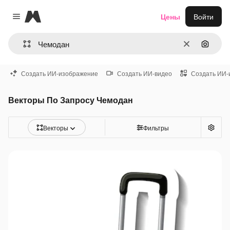
Magnific
Цены
Войти
Close menu
Очистить
Поиск 
Создать ИИ-изображение
Создать ИИ-видео
Создать ИИ-
Векторы По Запросу Чемодан
Векторы
Фильтры