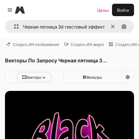
Magnific
Цены
Войти
Close menu
Очистить
Поиск 
Создать ИИ-изображение
Создать ИИ-видео
Создать ИИ-
Векторы По Запросу Черная пятница 3d текстовый эффект
Векторы
Фильтры