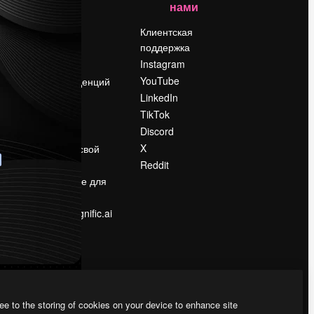
нами
Цены
о
О нас
Клиентская
поддержка
Reviews
Instagram
Вакансии
YouTube
Поиск тенденций
LinkedIn
Блог
TikTok
События
Discord
Slidesgo
ости
X
Продайте свой
контент
Reddit
в
Помещение для
прессы
Ищете magnific.ai
ee to the storing of cookies on your device to enhance site