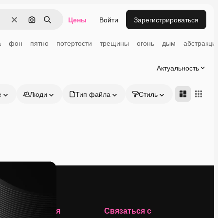
Цены
Войти
Зарегистрироваться
Очистить
Поиск по изображению
Поиск
а
фон
пятно
потертости
трещины
огонь
дым
абстракци
Актуальность
е
Люди
Тип файла
Стиль
Адвансд
Компания
Связаться с