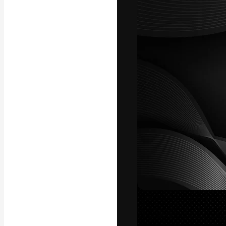
Креативная пл
ваших лучших 
подписчиков с
предприятий, а
Pусский