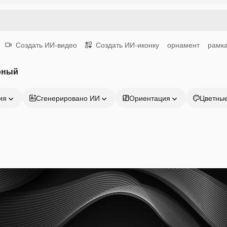
Создать ИИ-видео
Создать ИИ-иконку
орнамент
рамк
рный
ия
Сгенерировано ИИ
Ориентация
Цветны
Продукция
Начать