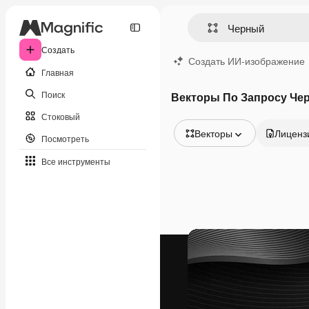
Создать
Создать ИИ-изображение
Главная
Поиск
Векторы По Запросу Че
Стоковый
Векторы
Лиценз
Посмотреть
Все изображения
Все инструменты
Векторы
Иллюстрации
Фотографии
PSD
Шаблоны
Мокапы
Видео
Видеоролик
Моушн-дизайн
Видеошаблоны
Иконки
3D-модели
Шрифты