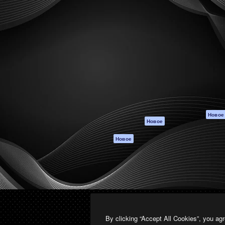
атформа для создания
Spaces
Academy
работ. Более 1 миллиона
ИИ-помощник
Документация п
реди креаторов,
Пакету ИИ
Генератор
гентств и студий.
изображений ИИ
Служба
поддержки
Генератор видео
ИИ
Условия и
положения
Генератор голоса
на основе ИИ
Политика
конфиденциальн
Стоковый контент
Оригиналы
MCP для
Новое
Новое
Claude/ChatGPT
Политика файло
cookie
Агенты
Новое
Центр доверия
API
Партнеры
Мобильное
приложение
Предприятие
Все инструменты
Magnific
By clicking “Accept All Cookies”, you agr