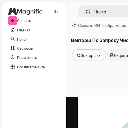
Создать
Создать ИИ-изображение
Главная
Поиск
Векторы По Запросу Чи
Стоковый
Векторы
Лиценз
Посмотреть
Все изображения
Все инструменты
Векторы
Иллюстрации
Фотографии
PSD
Шаблоны
Мокапы
Видео
Видеоролик
Моушн-дизайн
Видеошаблоны
Иконки
3D-модели
Шрифты