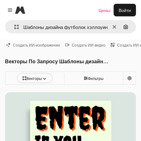
Magnific
Цены
Войти
Close menu
Очистить
Поиск 
Создать ИИ-изображение
Создать ИИ-видео
Создать ИИ-
Векторы По Запросу Шаблоны дизайна футболок хэллоуин
Векторы
Фильтры