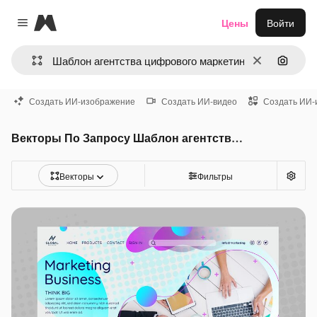
Magnific
Цены
Войти
Close menu
Очистить
Поиск 
Создать ИИ-изображение
Создать ИИ-видео
Создать ИИ-
Векторы По Запросу Шаблон агентства цифрового маркетинга
Векторы
Фильтры