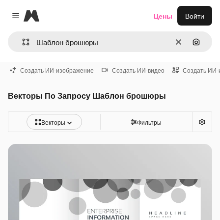
Magnific
Цены
Войти
Close menu
Очистить
Поиск 
Создать ИИ-изображение
Создать ИИ-видео
Создать ИИ-
Векторы По Запросу Шаблон брошюры
Векторы
Фильтры