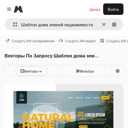
Magnific
Цены
Войти
Close menu
Очистить
Поиск 
Создать ИИ-изображение
Создать ИИ-видео
Создать ИИ-
Векторы По Запросу Шаблон дома земной недвижимости
Векторы
Фильтры