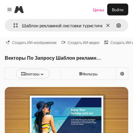
Magnific
Цены
Войти
Close menu
Очистить
Поиск 
Создать ИИ-изображение
Создать ИИ-видео
Создать ИИ-
Векторы По Запросу Шаблон рекламной листовки туристического агентства
Векторы
Фильтры