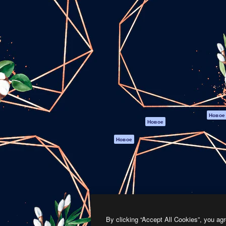
атформа для создания
Spaces
Academy
работ. Более 1 миллиона
ИИ-помощник
Документация п
реди креаторов,
Пакету ИИ
Генератор
гентств и студий.
изображений ИИ
Служба
поддержки
Генератор видео
ИИ
Условия и
положения
Генератор голоса
на основе ИИ
Политика
конфиденциальн
Стоковый контент
Оригиналы
MCP для
Новое
Новое
Claude/ChatGPT
Политика файло
cookie
Агенты
Новое
Центр доверия
API
Партнеры
Мобильное
приложение
Предприятие
Все инструменты
Magnific
By clicking “Accept All Cookies”, you agr