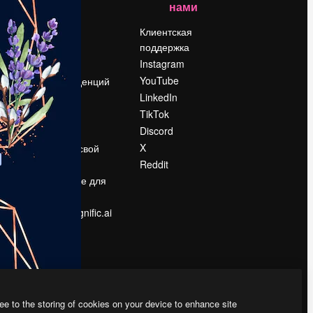
нами
Цены
о
О нас
Клиентская
поддержка
Reviews
Instagram
Вакансии
YouTube
Поиск тенденций
LinkedIn
Блог
TikTok
События
Discord
Slidesgo
ости
X
Продайте свой
контент
Reddit
в
Помещение для
прессы
Ищете magnific.ai
ee to the storing of cookies on your device to enhance site