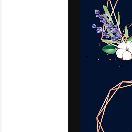
Креативная пл
ваших лучших 
подписчиков с
предприятий, а
Pусский