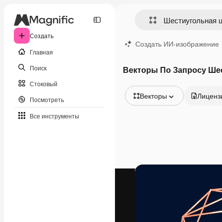
Создать
Создать ИИ-изображение
Главная
Поиск
Векторы По Запросу Ше
Стоковый
Векторы
Лиценз
Посмотреть
Все изображения
Все инструменты
Векторы
Иллюстрации
Фотографии
PSD
Шаблоны
Мокапы
Видео
Видеоролик
Моушн-дизайн
Видеошаблоны
Иконки
3D-модели
Шрифты