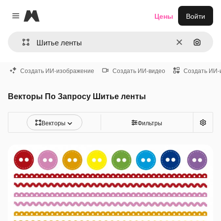
Magnific
Цены
Войти
Close menu
Очистить
Поиск 
Создать ИИ-изображение
Создать ИИ-видео
Создать ИИ-
Векторы По Запросу Шитье ленты
Векторы
Фильтры