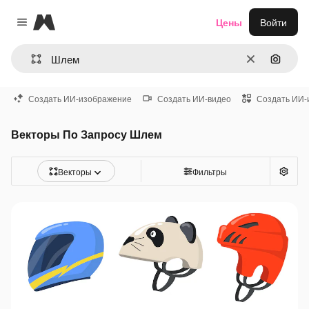
Magnific
Цены
Войти
Close menu
Очистить
Поиск 
Создать ИИ-изображение
Создать ИИ-видео
Создать ИИ-
Векторы По Запросу Шлем
Векторы
Фильтры