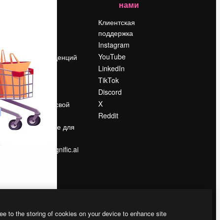
нами
Цены
о
О нас
Клиентская
поддержка
Reviews
Instagram
Вакансии
YouTube
Поиск тенденций
LinkedIn
Блог
TikTok
События
Discord
Slidesgo
ости
X
Продайте свой
контент
Reddit
в
Помещение для
прессы
Ищете magnific.ai
ee to the storing of cookies on your device to enhance site