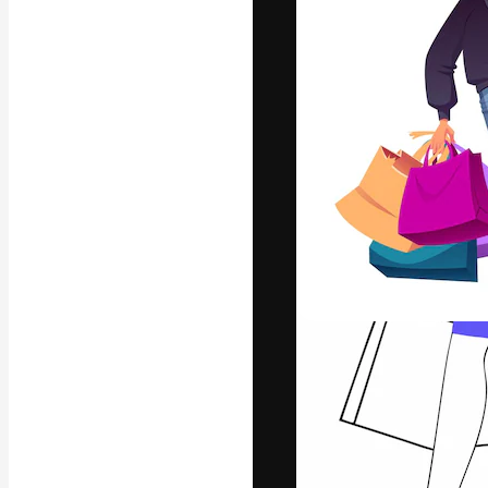
Креативная пл
ваших лучших 
подписчиков с
предприятий, а
Pусский