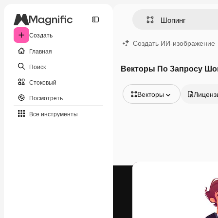
Создать
Создать ИИ-изображение
Главная
Поиск
Векторы По Запросу Шо
Стоковый
Векторы
Лиценз
Посмотреть
Все изображения
Все инструменты
Векторы
Иллюстрации
Фотографии
PSD
Шаблоны
Мокапы
Видео
Видеоролик
Моушн-дизайн
Видеошаблоны
Иконки
3D-модели
Шрифты