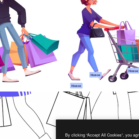
атформа для создания
Spaces
Academy
работ. Более 1 миллиона
ИИ-помощник
Документация п
реди креаторов,
Пакету ИИ
Генератор
гентств и студий.
изображений ИИ
Служба
поддержки
Генератор видео
ИИ
Условия и
положения
Генератор голоса
на основе ИИ
Политика
конфиденциальн
Стоковый контент
Оригиналы
MCP для
Новое
Новое
Claude/ChatGPT
Политика файло
cookie
Агенты
Новое
Центр доверия
API
Партнеры
Мобильное
приложение
Предприятие
Все инструменты
Magnific
By clicking “Accept All Cookies”, you agr