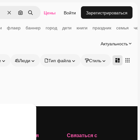
Цены
Войти
Зарегистрироваться
Очистить
Поиск по изображению
Поиск
и
флаер
баннер
город
дети
книги
праздник
семья
че
Актуальность
е
Люди
Тип файла
Стиль
Адвансд
Компания
Связаться с