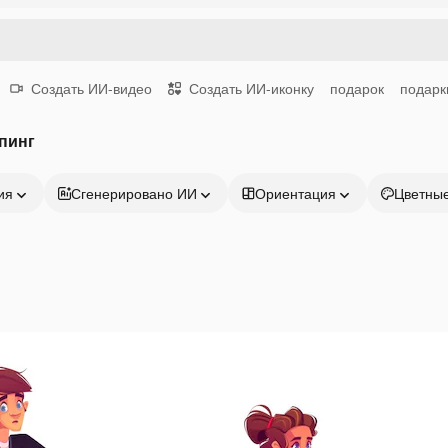
Создать ИИ-видео
Создать ИИ-иконку
подарок
подарк
пинг
ия
Сгенерировано ИИ
Ориентация
Цветны
Продукция
Начать