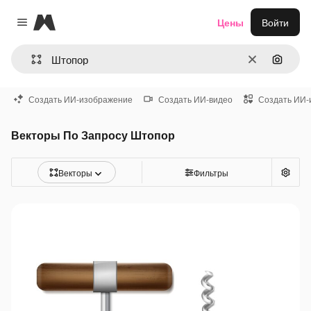
Magnific
Цены
Войти
Close menu
Очистить
Поиск 
Создать ИИ-изображение
Создать ИИ-видео
Создать ИИ-
Векторы По Запросу Штопор
Векторы
Фильтры