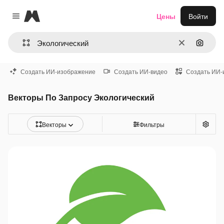
Magnific
Цены
Войти
Close menu
Очистить
Поиск 
Создать ИИ-изображение
Создать ИИ-видео
Создать ИИ-
Векторы По Запросу Экологический
Векторы
Фильтры