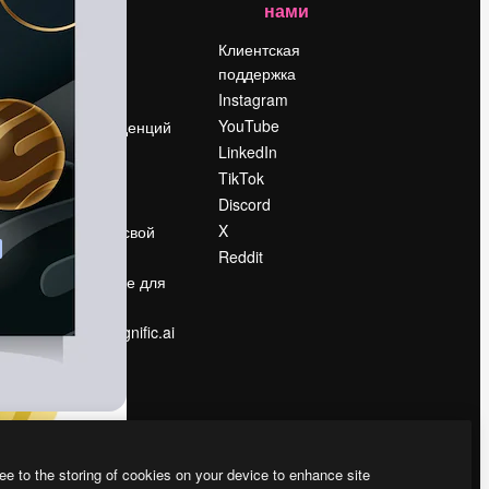
нами
Цены
о
О нас
Клиентская
поддержка
Reviews
Instagram
Вакансии
YouTube
Поиск тенденций
LinkedIn
Блог
TikTok
События
Discord
Slidesgo
ости
X
Продайте свой
контент
Reddit
в
Помещение для
прессы
Ищете magnific.ai
ee to the storing of cookies on your device to enhance site