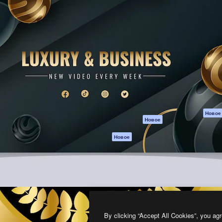
атформа для создания
Spaces
Academy
работ. Более 1 миллиона
ИИ-помощник
Документация п
реди креаторов,
Пакету ИИ
Генератор
гентств и студий.
изображений ИИ
Служба
поддержки
Генератор видео
ИИ
Условия и
положения
Генератор голоса
на основе ИИ
Политика
конфиденциальн
Стоковый контент
Оригиналы
MCP для
Новое
Новое
Claude/ChatGPT
Политика файло
cookie
Агенты
Новое
Центр доверия
API
Партнеры
Мобильное
приложение
Предприятие
Все инструменты
Magnific
By clicking “Accept All Cookies”, you agr