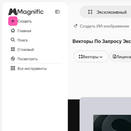
Создать
Создать ИИ-изображение
Главная
Поиск
Векторы По Запросу Эк
Стоковый
Векторы
Лиценз
Посмотреть
Все изображения
Все инструменты
Векторы
Иллюстрации
Фотографии
PSD
Шаблоны
Мокапы
Видео
Видеоролик
Моушн-дизайн
Видеошаблоны
Иконки
3D-модели
Шрифты