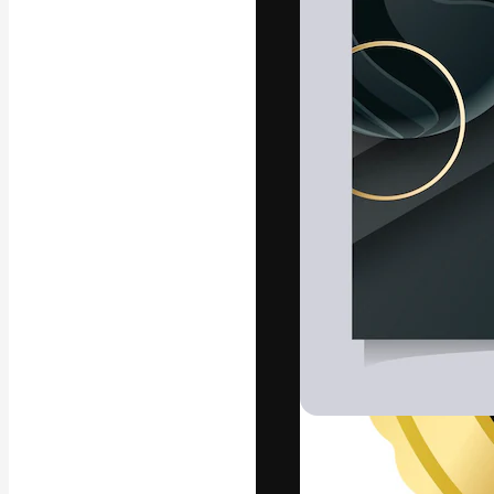
Креативная пл
ваших лучших 
подписчиков с
предприятий, а
Pусский