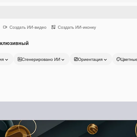
Создать ИИ-видео
Создать ИИ-иконку
склюзивный
ия
Сгенерировано ИИ
Ориентация
Цветны
Продукция
Начать