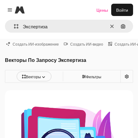
Magnific
Цены
Войти
Close menu
Очистить
Поиск 
Создать ИИ-изображение
Создать ИИ-видео
Создать ИИ-
Векторы По Запросу Экспертиза
Векторы
Фильтры