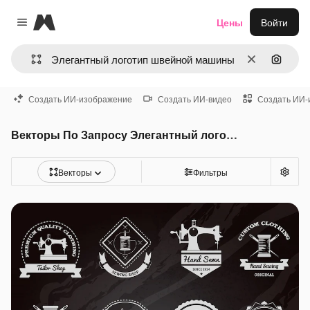
Magnific
Цены
Войти
Close menu
Очистить
Поиск 
Создать ИИ-изображение
Создать ИИ-видео
Создать ИИ-
Векторы По Запросу Элегантный логотип швейной машины
Векторы
Фильтры