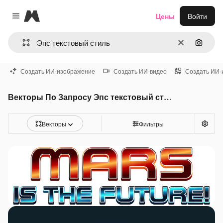
Magnific
Цены
Войти
Close menu
Очистить
Поиск 
Создать ИИ-изображение
Создать ИИ-видео
Создать ИИ-
Векторы По Запросу Эпс текстовый стиль
Векторы
Фильтры