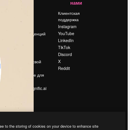
нами
Цены
о
О нас
Клиентская
поддержка
Reviews
Instagram
Вакансии
YouTube
Поиск тенденций
LinkedIn
Блог
TikTok
События
Discord
Slidesgo
ости
X
Продайте свой
контент
Reddit
в
Помещение для
прессы
Ищете magnific.ai
ee to the storing of cookies on your device to enhance site