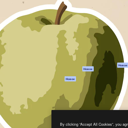
атформа для создания
Spaces
Academy
работ. Более 1 миллиона
ИИ-помощник
Документация п
реди креаторов,
Пакету ИИ
Генератор
гентств и студий.
изображений ИИ
Служба
поддержки
Генератор видео
ИИ
Условия и
положения
Генератор голоса
на основе ИИ
Политика
конфиденциальн
Стоковый контент
Оригиналы
MCP для
Новое
Новое
Claude/ChatGPT
Политика файло
cookie
Агенты
Новое
Центр доверия
API
Партнеры
Мобильное
приложение
Предприятие
Все инструменты
Magnific
By clicking “Accept All Cookies”, you agr