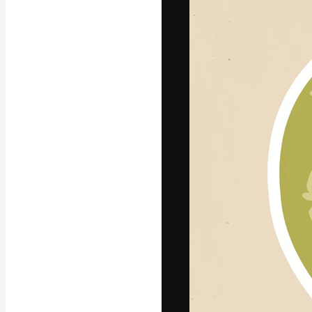
Креативная пл
ваших лучших 
подписчиков с
предприятий, а
Pусский