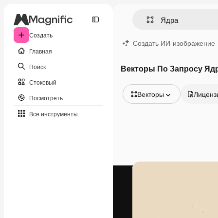
Создать
Создать ИИ-изображение
Главная
Поиск
Векторы По Запросу Яд
Стоковый
Векторы
Лиценз
Посмотреть
Все изображения
Все инструменты
Векторы
Иллюстрации
Фотографии
PSD
Шаблоны
Мокапы
Видео
Видеоролик
Моушн-дизайн
Видеошаблоны
Иконки
3D-модели
Шрифты