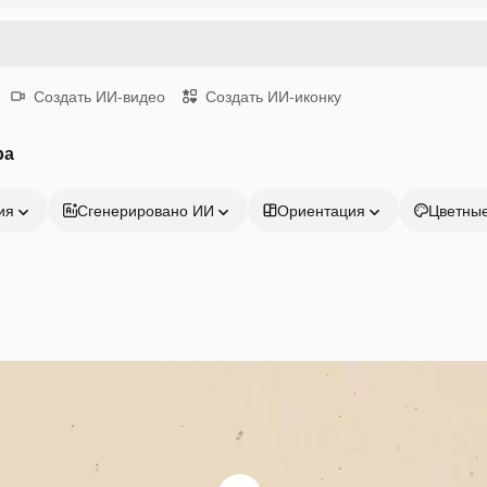
Создать ИИ-видео
Создать ИИ-иконку
ра
ия
Сгенерировано ИИ
Ориентация
Цветны
Продукция
Начать