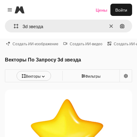
Magnific
Цены
Войти
Close menu
Очистить
Поиск 
Создать ИИ-изображение
Создать ИИ-видео
Создать ИИ-
Векторы По Запросу 3d звезда
Векторы
Фильтры