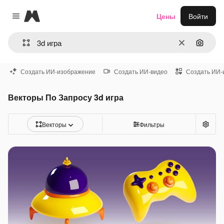
Magnific
Цены
Войти
Close menu
Очистить
Поиск 
Создать ИИ-изображение
Создать ИИ-видео
Создать ИИ-
Векторы По Запросу 3d игра
Векторы
Фильтры