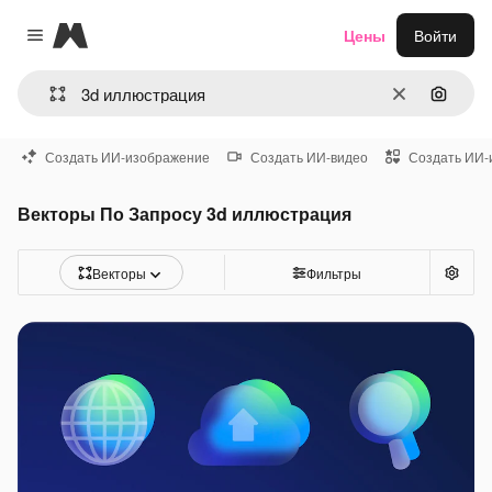
Magnific
Цены
Войти
Close menu
Очистить
Поиск 
Создать ИИ-изображение
Создать ИИ-видео
Создать ИИ-
Векторы По Запросу 3d иллюстрация
Векторы
Фильтры